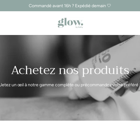
Commandé avant 16h ? Expédié demain 🤍
Achetez nos produits
Jetez un œil à notre gamme complète ou précommandez votre préféré 