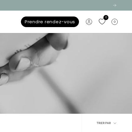
0
Prendre rendez-vous
0
Compte
!
Trier
TRIER PAR