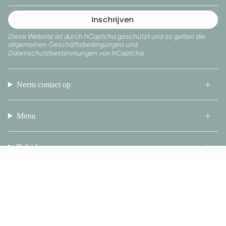
Inschrijven
Diese Website ist durch hCaptcha geschützt und es gelten die
allgemeinen Geschäftsbedingungen
und
Datenschutzbestimmungen
von hCaptcha.
Neem contact op
Menu
Beleid
Sprache
DEUTSCH
© Glow by Kathy 2026
Powered by Shopify