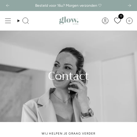
Zum
Besteld voor 16u? Morgen verzonden 🤍
Inhalt
springen
0
0
Suche
Konto
Contact
WIJ HELPEN JE GRAAG VERDER