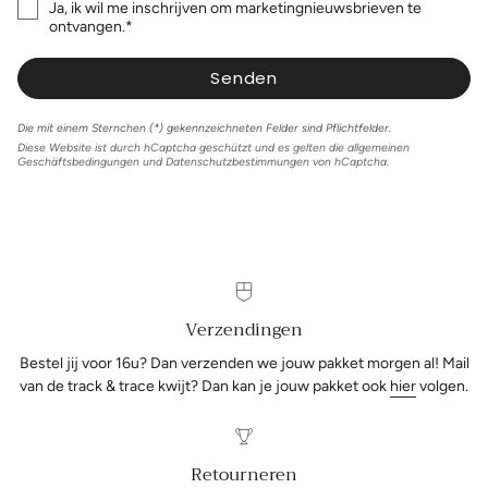
Ja, ik wil me inschrijven om marketingnieuwsbrieven te
ontvangen.*
Senden
Die mit einem Sternchen (*) gekennzeichneten Felder sind Pflichtfelder.
Diese Website ist durch hCaptcha geschützt und es gelten die
allgemeinen
Geschäftsbedingungen
und
Datenschutzbestimmungen
von hCaptcha.
Verzendingen
Bestel jij voor 16u? Dan verzenden we jouw pakket morgen al! Mail
van de track & trace kwijt? Dan kan je jouw pakket ook
hier
volgen.
Retourneren