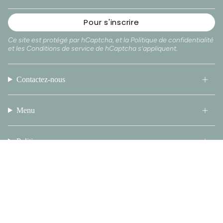
Pour s'inscrire
Ce site est protégé par hCaptcha, et la
Politique de confidentialité
et les
Conditions de service
de hCaptcha s’appliquent.
Contactez-nous
Menu
Politique
Langue
FRANÇAIS
© Glow by Kathy 2026
Commerce électronique propulsé par Shopify