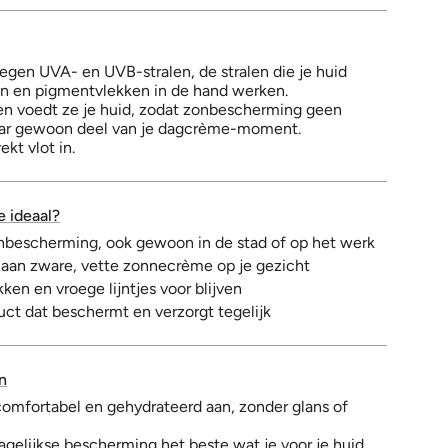
egen UVA- en UVB-stralen, de stralen die je huid
en en pigmentvlekken in de hand werken.
 en voedt ze je huid, zodat zonbescherming geen
aar gewoon deel van je dagcrème-moment.
ekt vlot in.
e ideaal?
onbescherming, ook gewoon in de stad of op het werk
 aan zware, vette zonnecrème op je gezicht
ken en vroege lijntjes voor blijven
uct dat beschermt en verzorgt tegelijk
n
omfortabel en gehydrateerd aan, zonder glans of
dagelijkse bescherming het beste wat je voor je huid