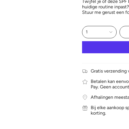
Twijfel je of deze SPF 
huidige routine inpast?
Stuur me gerust een fo
1
Gratis verzending 
Betalen kan eenvou
Pay. Geen account
Afhalingen meesta
Bij elke aankoop sp
korting.