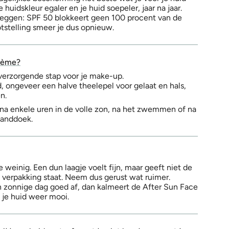
 huidskleur egaler en je huid soepeler, jaar na jaar.
k zeggen: SPF 50 blokkeert geen 100 procent van de
ootstelling smeer je dus opnieuw.
crème?
e verzorgende stap voor je make-up.
, ongeveer een halve theelepel voor gelaat en hals,
n.
na enkele uren in de volle zon, na het zwemmen of na
handdoek.
weinig. Een dun laagje voelt fijn, maar geeft niet de
verpakking staat. Neem dus gerust wat ruimer.
n zonnige dag goed af, dan kalmeert de After Sun Face
n je huid weer mooi.