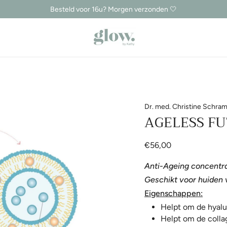
Besteld voor 16u? Morgen verzonden 🤍
Gratis verzending vanaf €150
Dr. med. Christine Schr
AGELESS FU
€56,00
Anti-Ageing concentr
Geschikt voor huiden v
Eigenschappen:
Helpt om de hyalur
Helpt om de colla