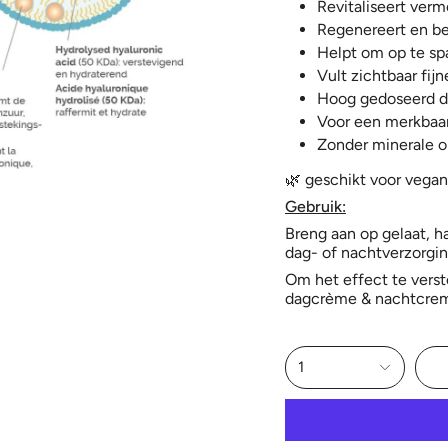
Revitaliseert verm
Regenereert en bes
Helpt om op te spa
Vult zichtbaar fijne
Hoog gedoseerd do
Voor een merkbaar
Zonder minerale ol
🌿 geschikt voor vegan
Gebruik:
Breng aan op gelaat, h
dag- of nachtverzorgin
Om het effect te verst
dagcrème & nachtcre
1