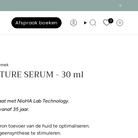
0
Afspraak boeken
0
Konto
Suche
ammek
TURE SERUM - 30 ml
aat met NioHA Lab Technology.
anaf 35 jaar.
on toevoer van de huid te optimaliseren.
geensynthese te stimuleren.