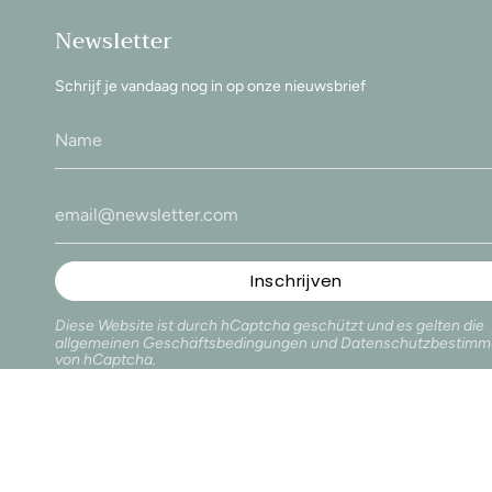
Newsletter
Schrijf je vandaag nog in op onze nieuwsbrief
Inschrijven
Diese Website ist durch hCaptcha geschützt und es gelten die
allgemeinen Geschäftsbedingungen
und
Datenschutzbestim
von hCaptcha.
Sprache
© Glow by Kathy 20
DEUTSCH