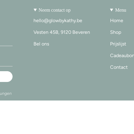
Neem contact op
Menu
hello@glowbykathy.be
Home
Vesten 45B, 9120 Beveren
Shop
Bel ons
Prijslijst
Cadeaubo
Contact
mungen
26
Powered by Shopify